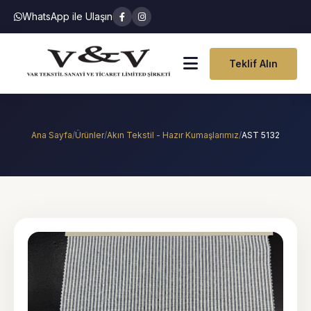
WhatsApp ile Ulaşın
Teklif Alın
Ana Sayfa
/
Ürünler
/
Akın Tekstil - Hazır Kumaşlarımız
/
AST 5132