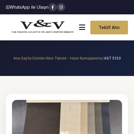
WhatsApp ile Ulaşın
Teklif Alın
Ana Sayfa
/
Ürünler
/
Akın Tekstil - Hazır Kumaşlarımız
/
AST 5133