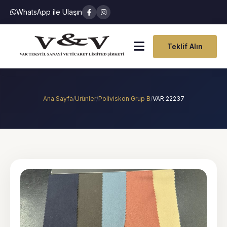
WhatsApp ile Ulaşın
Teklif Alın
Ana Sayfa
/
Ürünler
/
Poliviskon Grup B
/
VAR 22237