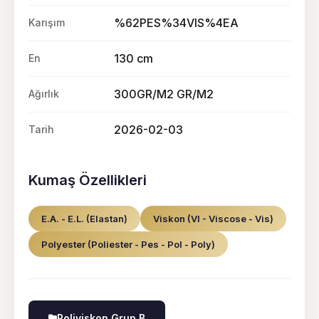
%62PES%34VIS%4EA
Karışım
130 cm
En
300GR/M2 GR/M2
Ağırlık
2026-02-03
Tarih
Kumaş Özellikleri
E.A. - E.L. (Elastan)
Viskon (VI - Viscose - Vis)
Polyester (Poliester - Pes - Pol - Poly)
Poliviskon Grup B