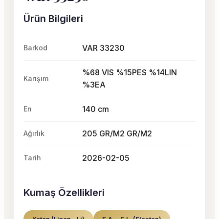
Ürün Bilgileri
VAR 33230
Barkod
%68 VIS %15PES %14LIN
Karışım
%3EA
140 cm
En
205 GR/M2 GR/M2
Ağırlık
2026-02-05
Tarih
Kumaş Özellikleri