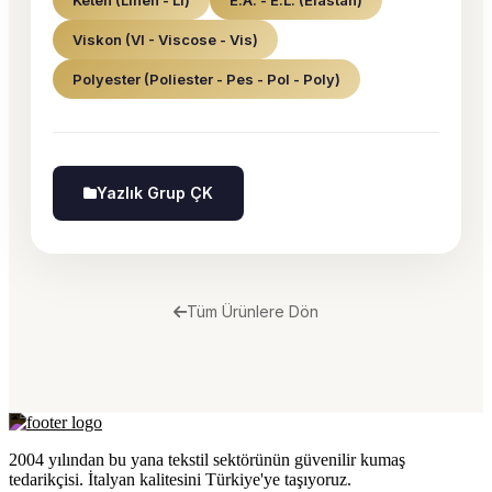
Keten (Linen - Li)
E.A. - E.L. (Elastan)
Viskon (VI - Viscose - Vis)
Polyester (Poliester - Pes - Pol - Poly)
Yazlık Grup ÇK
Tüm Ürünlere Dön
2004 yılından bu yana tekstil sektörünün güvenilir kumaş
tedarikçisi. İtalyan kalitesini Türkiye'ye taşıyoruz.