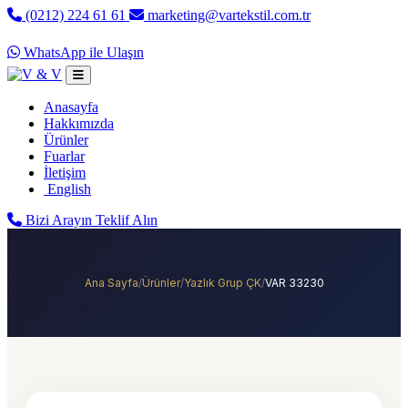
(0212) 224 61 61
marketing@vartekstil.com.tr
Pzt - Cuma: 09:00 - 18:00
WhatsApp ile Ulaşın
Anasayfa
Hakkımızda
Ürünler
Fuarlar
İletişim
English
Bizi Arayın
Teklif Alın
Ana Sayfa
/
Ürünler
/
Yazlık Grup ÇK
/
VAR 33230