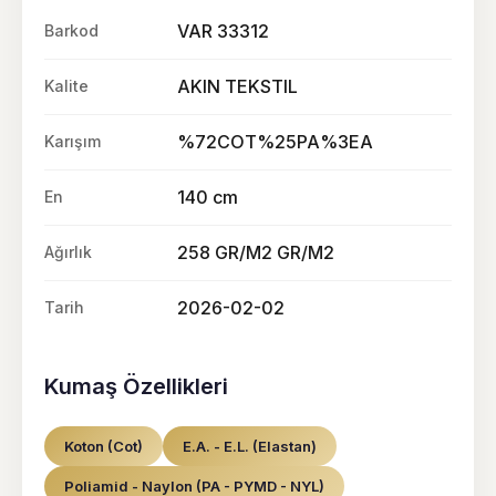
VAR 33312
Barkod
AKIN TEKSTIL
Kalite
%72COT%25PA%3EA
Karışım
140 cm
En
258 GR/M2 GR/M2
Ağırlık
2026-02-02
Tarih
Kumaş Özellikleri
Koton (Cot)
E.A. - E.L. (Elastan)
Poliamid - Naylon (PA - PYMD - NYL)