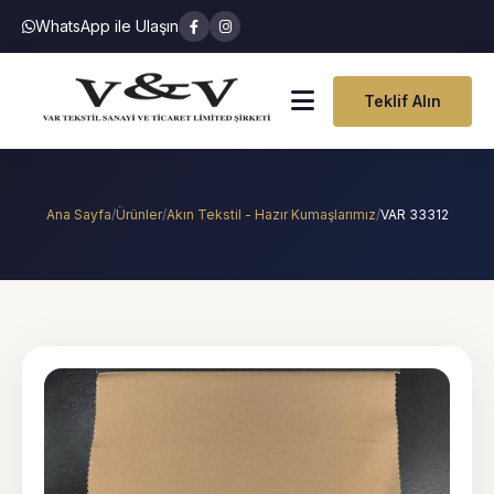
WhatsApp ile Ulaşın
Teklif Alın
Ana Sayfa
/
Ürünler
/
Akın Tekstil - Hazır Kumaşlarımız
/
VAR 33312