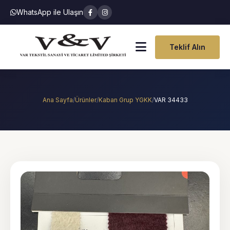
WhatsApp ile Ulaşın
Teklif Alın
Ana Sayfa
/
Ürünler
/
Kaban Grup YGKK
/
VAR 34433