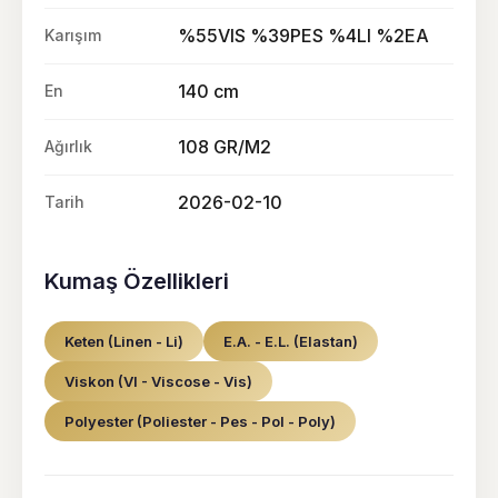
%55VIS %39PES %4LI %2EA
Karışım
140 cm
En
108 GR/M2
Ağırlık
2026-02-10
Tarih
Kumaş Özellikleri
Keten (Linen - Li)
E.A. - E.L. (Elastan)
Viskon (VI - Viscose - Vis)
Polyester (Poliester - Pes - Pol - Poly)