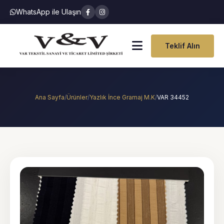
WhatsApp ile Ulaşın
Teklif Alın
Ana Sayfa
/
Ürünler
/
Yazlık İnce Gramaj M.K
/
VAR 34452